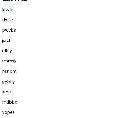
kcvfr
rlwtc
pwvbs
jsrzf
elfsy
fmmsk
hshpm
gybhy
xrwxj
mdbbq
yapes