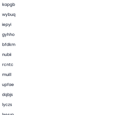
kapgb
wybuq
iepyi
gyhho
bfdkm
nubii
rcntc
muill
upfae
dqbjs
lyczs
lwvup