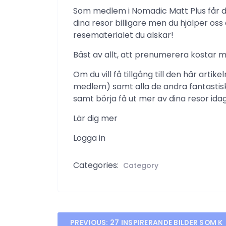
Som medlem i Nomadic Matt Plus får du
dina resor billigare men du hjälper os
resematerialet du älskar!
Bäst av allt, att prenumerera kostar 
Om du vill få tillgång till den här arti
medlem) samt alla de andra fantasti
samt börja få ut mer av dina resor ida
Lär dig mer
Logga in
Categories:
Category
Post
PREVIOUS:
27 INSPIRERANDE BILDER SOM K