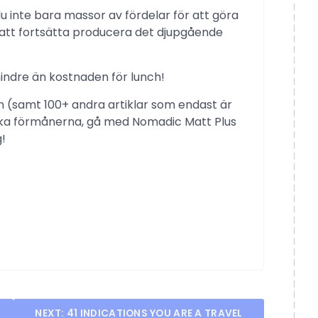
 inte bara massor av fördelar för att göra
s att fortsätta producera det djupgående
mindre än kostnaden för lunch!
keln (samt 100+ andra artiklar som endast är
ska förmånerna, gå med Nomadic Matt Plus
g!
NEXT:
41 INDICATIONS YOU ARE A TRAVEL