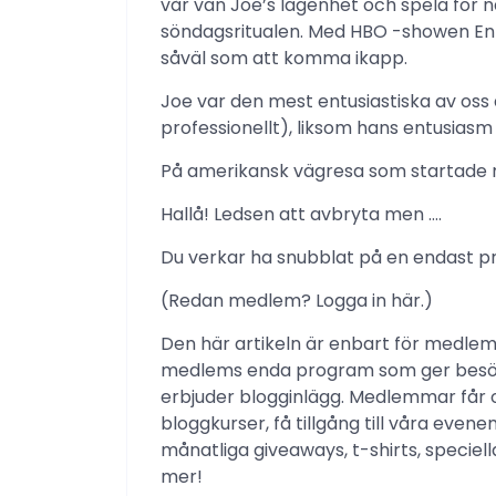
vår vän Joe’s lägenhet och spela för n
söndagsritualen. Med HBO -showen Ent
såväl som att komma ikapp.
Joe var den mest entusiastiska av oss a
professionellt), liksom hans entusiasm f
På amerikansk vägresa som startade 
Hallå! Ledsen att avbryta men ….
Du verkar ha snubblat på en endast p
(Redan medlem? Logga in här.)
Den här artikeln är enbart för medle
medlems enda program som ger besökare
erbjuder blogginlägg. Medlemmar får o
bloggkurser, få tillgång till våra ev
månatliga giveaways, t-shirts, speci
mer!