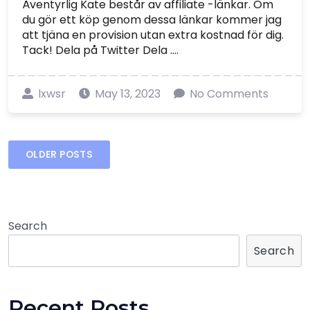
Äventyrlig Kate består av affiliate -länkar. Om
du gör ett köp genom dessa länkar kommer jag
att tjäna en provision utan extra kostnad för dig.
Tack! Dela på Twitter Dela ....
lxwsr
May 13, 2023
No Comments
Posts
OLDER POSTS
navigation
Search
Search
Recent Posts