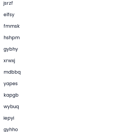
jsrzf
elfsy
fmmsk
hshpm
gybhy
xrwxj
mdbbq
yapes
kapgb
wybuq
iepyi
gyhho