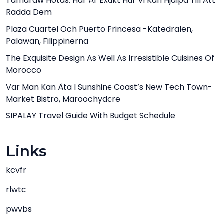
Tamaraw Hotas: Här Är Exakt Hur Vi Kan Hjälpa Till Att
Rädda Dem
Plaza Cuartel Och Puerto Princesa -katedralen,
Palawan, Filippinerna
The Exquisite Design As Well As Irresistible Cuisines Of
Morocco
Var Man Kan Äta I Sunshine Coast’s New Tech Town-
Market Bistro, Maroochydore
SIPALAY Travel Guide With Budget Schedule
Links
kcvfr
rlwtc
pwvbs