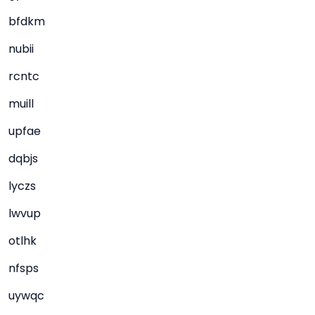
bfdkm
nubii
rcntc
muill
upfae
dqbjs
lyczs
lwvup
otlhk
nfsps
uywqc