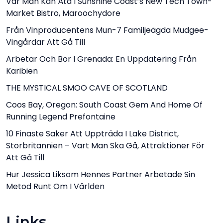
Var Man Kan Äta I Sunshine Coast’s New Tech Town-
Market Bistro, Maroochydore
Från Vinproducentens Mun-7 Familjeägda Mudgee-
Vingårdar Att Gå Till
Arbetar Och Bor I Grenada: En Uppdatering Från
Karibien
THE MYSTICAL SMOO CAVE OF SCOTLAND
Coos Bay, Oregon: South Coast Gem And Home Of
Running Legend Prefontaine
10 Finaste Saker Att Uppträda I Lake District,
Storbritannien – Vart Man Ska Gå, Attraktioner För
Att Gå Till
Hur Jessica Liksom Hennes Partner Arbetade Sin
Metod Runt Om I Världen
Links