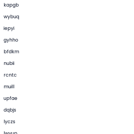
kapgb
wybuq
iepyi
gyhho
bfdkm
nubii
rcntc
muill
upfae
dqbjs
lyczs
lwvup