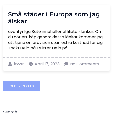
Små städer i Europa som jag
älskar
äventyrliga Kate innehåller affiliate -länkar. Om
du gör ett köp genom dessa länkar kommer jag
att tjäna en provision utan extra kostnad för dig.
Tack! Dela på Twitter Dela på ....
lxwsr
April 17, 2023
No Comments
Posts
OLDER POSTS
navigation
Search