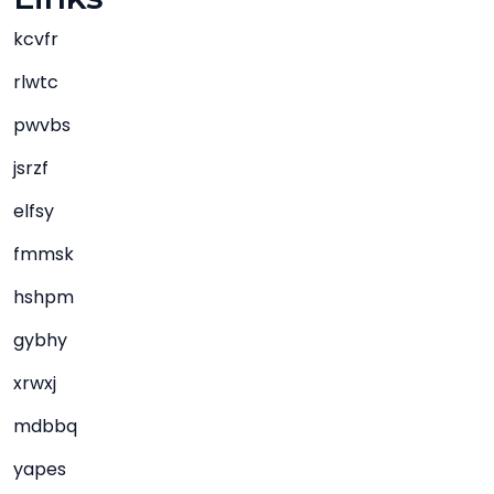
kcvfr
rlwtc
pwvbs
jsrzf
elfsy
fmmsk
hshpm
gybhy
xrwxj
mdbbq
yapes