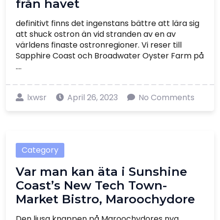
från havet
definitivt finns det ingenstans bättre att lära sig
att shuck ostron än vid stranden av en av
världens finaste ostronregioner. Vi reser till
Sapphire Coast och Broadwater Oyster Farm på
....
lxwsr
April 26, 2023
No Comments
Category
Var man kan äta i Sunshine
Coast’s New Tech Town-
Market Bistro, Maroochydore
Den ljusa knappen på Maroochydores nya