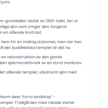
 Kyoto
on-grundades i slutet av 1300-talet. Ser ut
liga sjön som omger den, fungerar
m en slående kontrast.
 hem för en mäktig statsman, men när han
ill det buddhistiska templet är det nu.
n en rekonstruktion av den gamla
iskt självmordsförsök av en störd munknov.
et slående templet, såväl som sjön med
liksom dess “torra landskap” -
t tempel. Trädgården med rakade stenar