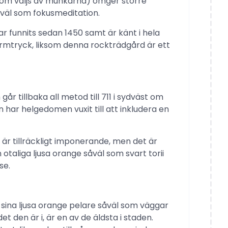
som väljs av munkarna) omger större
åväl som fokusmeditation.
 funnits sedan 1450 samt är känt i hela
ärmtryck, liksom denna rockträdgård är ett
 tillbaka all metod till 711 i sydväst om
 har helgedomen vuxit till att inkludera en
är tillräckligt imponerande, men det är
taliga ljusa orange såväl som svart torii
se.
 sina ljusa orange pelare såväl som väggar
t den är i, är en av de äldsta i staden.