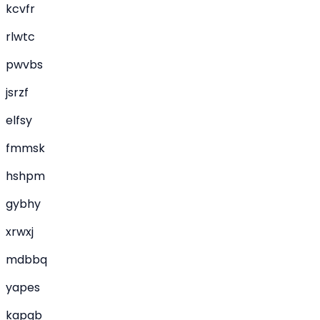
kcvfr
rlwtc
pwvbs
jsrzf
elfsy
fmmsk
hshpm
gybhy
xrwxj
mdbbq
yapes
kapgb