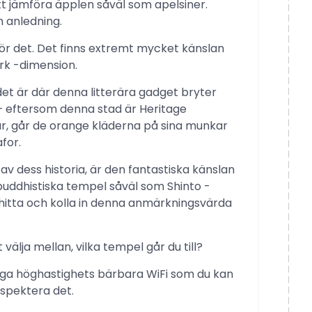
t jämföra äpplen såväl som apelsiner.
n anledning.
r det. Det finns extremt mycket känslan
rk -dimension.
 det är där denna litterära gadget bryter
t – eftersom denna stad är Heritage
ur, går de orange kläderna på sina munkar
for.
av dess historia, är den fantastiska känslan
buddhistiska tempel såväl som Shinto -
 hitta och kolla in denna anmärkningsvärda
älja mellan, vilka tempel går du till?
liga höghastighets bärbara WiFi som du kan
spektera det.