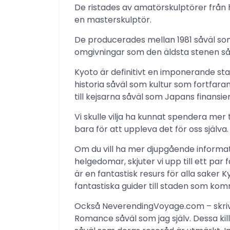
De ristades av amatörskulptörer från 
en masterskulptör.
De producerades mellan 1981 såväl som
omgivningar som den äldsta stenen så
Kyoto är definitivt en imponerande sta
historia såväl som kultur som fortfarande
till kejsarna såväl som Japans finansieri
Vi skulle vilja ha kunnat spendera mer
bara för att uppleva det för oss själva.
Om du vill ha mer djupgående informa
helgedomar, skjuter vi upp till ett pa
är en fantastisk resurs för alla saker 
fantastiska guider till staden som kom
Också NeverendingVoyage.com – skriv
Romance såväl som jag själv. Dessa k