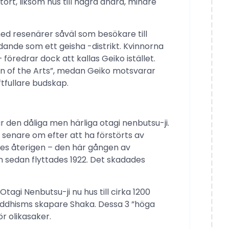
tort, liksom hus till några andra, mindre
med resenärer såväl som besökare till
ande som ett geisha -distrikt. Kvinnorna
– föredrar dock att kallas Geiko istället.
on of the Arts”, medan Geiko motsvarar
tfullare budskap.
är den dåliga men härliga otagi nenbutsu-ji.
senare om efter att ha förstörts av
es återigen – den här gången av
m sedan flyttades 1922. Det skadades
 Otagi Nenbutsu-ji nu hus till cirka 1200
uddhisms skapare Shaka. Dessa 3 ”höga
ör olikasaker.