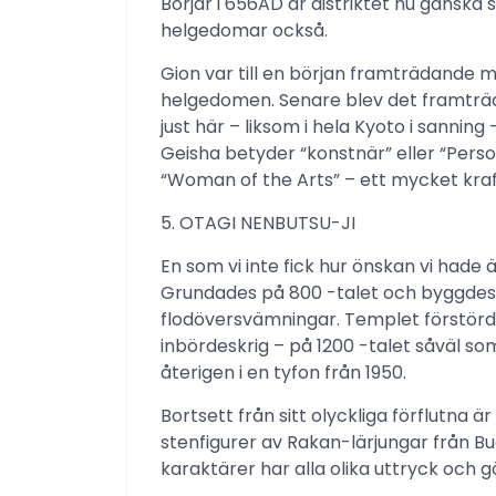
Börjar i 656AD är distriktet nu ganska s
helgedomar också.
Gion var till en början framträdande 
helgedomen. Senare blev det framträd
just här – liksom i hela Kyoto i sanning 
Geisha betyder “konstnär” eller “Pers
“Woman of the Arts” – ett mycket kraf
5. OTAGI NENBUTSU-JI
En som vi inte fick hur önskan vi hade 
Grundades på 800 -talet och byggdes 
flodöversvämningar. Templet förstörd
inbördeskrig – på 1200 -talet såväl so
återigen i en tyfon från 1950.
Bortsett från sitt olyckliga förflutna är
stenfigurer av Rakan-lärjungar från B
karaktärer har alla olika uttryck och g