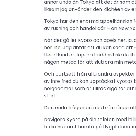
annorlunda än Tokyo att det är som at
liksom jag använder den klichéen av e
Tokyo har den enorma äppelkänslan fö
av rusning och handel där – en New Yo
När det gäller Kyoto och apelsiner, ja,
ner lite. Jag antar att du kan säga at
Heartland of Japans buddhistiska kult
någon metod för att slutföra min meta
Och bortsett från alla andra aspekter 
av inre fred du kan upptäcka i Kyotos 
helgedomar som är tillräckliga för att
stad.
Den enda frågan är, med så många att v
Navigera Kyoto på din telefon med bil
boka nu samt hämta på flygplatsen. in