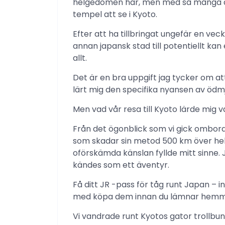
helgedomen här, men med så många att 
tempel att se i Kyoto.
Efter att ha tillbringat ungefär en vec
annan japansk stad till potentiellt ka
allt.
Det är en bra uppgift jag tycker om at
lärt mig den specifika nyansen av ödm
Men vad vår resa till Kyoto lärde mig
Från det ögonblick som vi gick ombor
som skadar sin metod 500 km över hel
oförskämda känslan fyllde mitt sinne. J
kändes som ett äventyr.
Få ditt JR -pass för tåg runt Japan – in
med köpa dem innan du lämnar hemm
Vi vandrade runt Kyotos gator trollbu