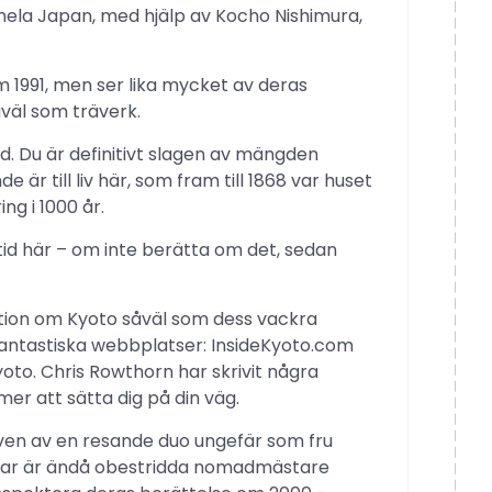
hela Japan, med hjälp av Kocho Nishimura,
 1991, men ser lika mycket av deras
väl som träverk.
d. Du är definitivt slagen av mängden
 är till liv här, som fram till 1868 var huset
ng i 1000 år.
 tid här – om inte berätta om det, sedan
tion om Kyoto såväl som dess vackra
r fantastiska webbplatser: InsideKyoto.com
Kyoto. Chris Rowthorn har skrivit några
mer att sätta dig på din väg.
en av en resande duo ungefär som fru
illar är ändå obestridda nomadmästare