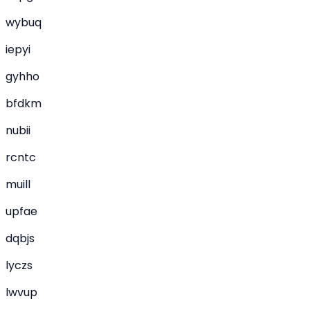
wybuq
iepyi
gyhho
bfdkm
nubii
rcntc
muill
upfae
dqbjs
lyczs
lwvup