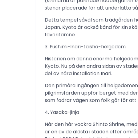
(stenarna är polerade flodbergarter 
stenar placerade för att underlätta s
Detta tempel såväl som trädgården har
Japan. Kyoto är också känd för sin sk
favoritämne.
3. Fushimi-Inari-taisha-helgedom
Historien om denna enorma helgedom går
Kyoto. Nu på den andra sidan av staden
del av nära installation Inari.
Den primära ingången till helgedomen 
pilgrimsfärden uppför berget med den o
som fodrar vägen som folk går för att 
4. Yasaka-jinja
När den här vackra Shinto Shrine, med
är en av de äldsta i staden efter område