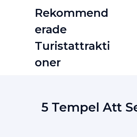
Skip
Rekommend
to
content
Erade
Turistattrakti
Oner
5 Tempel Att S