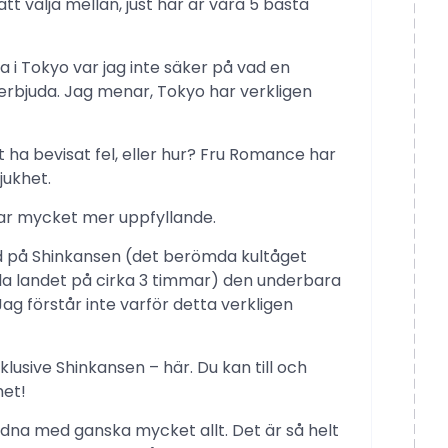
välja mellan, just här är våra 5 bästa
ka i Tokyo var jag inte säker på vad en
n erbjuda. Jag menar, Tokyo har verkligen
t ha bevisat fel, eller hur? Fru Romance har
jukhet.
 var mycket mer uppfyllande.
d på Shinkansen (det berömda kultåget
a landet på cirka 3 timmar) den underbara
ag förstår inte varför detta verkligen
klusive Shinkansen – här. Du kan till och
et!
ndna med ganska mycket allt. Det är så helt