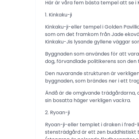
Här är våra fem bästa tempel att se i
1. Kinkaku-ji
Kinkaku-ji-eller tempel i Golden Pavilli
som om det framkom från Jade ekovän
Kinkaku-Jis lysande gyllene väggar so
Byggnaden som användes för att vara
dog, förvandlade politikerens son den t
Den nuvarande strukturen är verklige
byggnaden, som brändes ner i ett trag
Ändå är de omgivande trädgårdarna, d
sin bosatta häger verkligen vackra.
2. Ryoan-ji
Ryoan-ji-eller templet i draken i fred-
stensträdgård är ett zen buddhistisk