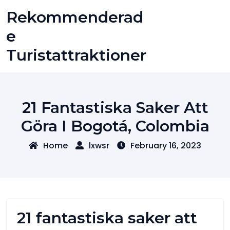
Skip
Rekommenderad
to
content
E
Turistattraktioner
21 Fantastiska Saker Att
Göra I Bogotá, Colombia
Home
lxwsr
February 16, 2023
21 fantastiska saker att