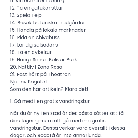
11. Vin och äter i zona g
12. Ta en gatukonsttur
13. Spela Tejo
14. Besök botaniska trädgårdar
15. Handla på lokala marknader
16. Rida en chivabuss
17. Lär dig salsadans
18. Ta en cykeltur
19. Häng i Simon Bolivar Park
20. Nattliv i Zona Rosa
21. Fest hårt på Theatron
Njut av Bogotá!
Som den här artikeln? Klara det!
1. Gå med i en gratis vandringstur
När du är ny i en stad är det bästa sättet att få
dina lager genom att gå med i en gratis
vandringstur. Dessa verkar vara överallt i dessa
dagar, och Bogotá är inte annorlunda.