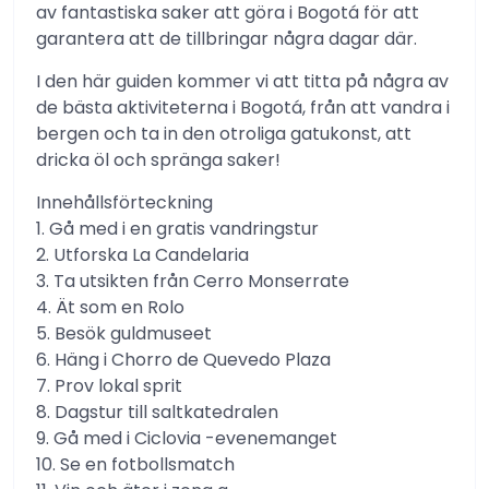
av fantastiska saker att göra i Bogotá för att
garantera att de tillbringar några dagar där.
I den här guiden kommer vi att titta på några av
de bästa aktiviteterna i Bogotá, från att vandra i
bergen och ta in den otroliga gatukonst, att
dricka öl och spränga saker!
Innehållsförteckning
1. Gå med i en gratis vandringstur
2. Utforska La Candelaria
3. Ta utsikten från Cerro Monserrate
4. Ät som en Rolo
5. Besök guldmuseet
6. Häng i Chorro de Quevedo Plaza
7. Prov lokal sprit
8. Dagstur till saltkatedralen
9. Gå med i Ciclovia -evenemanget
10. Se en fotbollsmatch