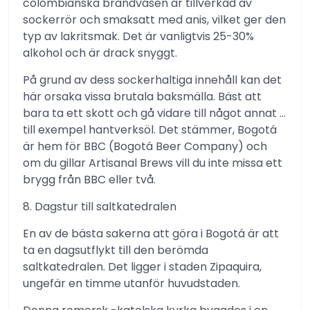
colombianska brandväsen är tillverkad av
sockerrör och smaksatt med anis, vilket ger den
typ av lakritsmak. Det är vanligtvis 25-30%
alkohol och är drack snyggt.
På grund av dess sockerhaltiga innehåll kan det
här orsaka vissa brutala baksmälla. Bäst att
bara ta ett skott och gå vidare till något annat …
till exempel hantverksöl. Det stämmer, Bogotá
är hem för BBC (Bogotá Beer Company) och
om du gillar Artisanal Brews vill du inte missa ett
brygg från BBC eller två.
8. Dagstur till saltkatedralen
En av de bästa sakerna att göra i Bogotá är att
ta en dagsutflykt till den berömda
saltkatedralen. Det ligger i staden Zipaquira,
ungefär en timme utanför huvudstaden.