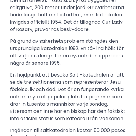
Denna romersk -katolska kyrka byggdes i en
saltgruva, 200 meter under jord. Gruvarbetarna
hade länge haft en fristad här, men katedralen
invigdes officiellt 1954. Det är tillägnad Our Lady
of Rosary, gruvarnas beskyddare.
På grund av säkerhetsproblem stängdes den
ursprungliga katedralen 1992. En tävling hölls för
att välja en design för en ny, och den öppnades
några år senare 1995.
En höjdpunkt att besöka Salt -katedralen är att
se de tre sektionerna som representerar Jesu
födelse, liv och död. Det är en fungerande kyrka
och en mycket populär plats för pilgrimer som
drar in tusentals människor varje söndag.
Eftersom den inte har en biskop har den faktiskt
inte officiell status som katedral från Vatikanen.
Ingången till saltkatedralen kostar 50 000 pesos