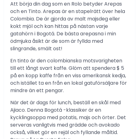
Att börja din dag som en Rolo betyder Arepas
och en Tinto. Arepas är en stapelrätt över hela
Colombia. De är gjorda av malt majsdeg eller
kokt mjöl och kan hittas på nästan varje
gatahörn i Bogotá. De bästa arepasna i min
ödmjuka åsikt är de som är fyllda med
slingrande, smält ost!
En tinto är den colombianska motsvarigheten
till ett långt svart kaffe. Glöm att spendera $ 5
på en kopp kaffe från en viss amerikansk kedja,
och istället ta en från en lokal gatuförsäljare för
mindre än ett pengar.
När det är dags för lunch, beställ en skål med
Ajiaco. Denna Bogotá -klassiker är en
kycklingsoppa med potatis, majs och örter. Det
serveras vanligtvis med grädde och avokado
också, vilket gör en rejäl och fyllande måltid.