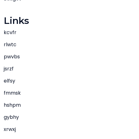
Links
kcvfr
rlwtc
pwvbs
jsrzf
elfsy
fmmsk
hshpm
gybhy
xrwxj