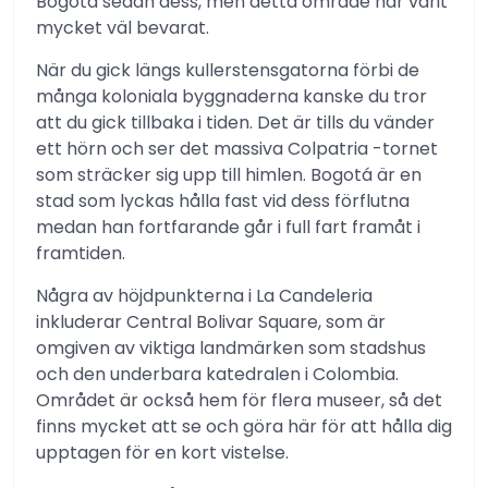
Bogotá sedan dess, men detta område har varit
mycket väl bevarat.
När du gick längs kullerstensgatorna förbi de
många koloniala byggnaderna kanske du tror
att du gick tillbaka i tiden. Det är tills du vänder
ett hörn och ser det massiva Colpatria -tornet
som sträcker sig upp till himlen. Bogotá är en
stad som lyckas hålla fast vid dess förflutna
medan han fortfarande går i full fart framåt i
framtiden.
Några av höjdpunkterna i La Candeleria
inkluderar Central Bolivar Square, som är
omgiven av viktiga landmärken som stadshus
och den underbara katedralen i Colombia.
Området är också hem för flera museer, så det
finns mycket att se och göra här för att hålla dig
upptagen för en kort vistelse.