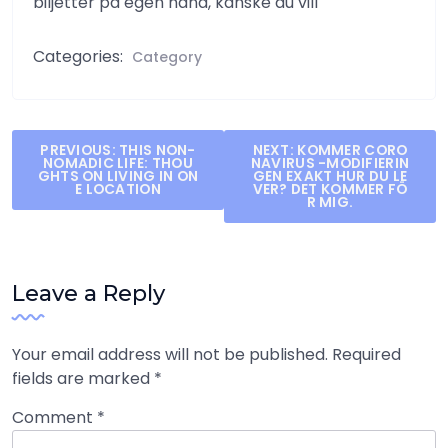
biljetter på egen hand, kanske du vill
Categories:
Category
Post
PREVIOUS:
THIS NON-
NEXT:
KOMMER CORO
NOMADIC LIFE: THOU
NAVIRUS -MODIFIERIN
navigation
GHTS ON LIVING IN ON
GEN EXAKT HUR DU LE
E LOCATION
VER? DET KOMMER FÖ
R MIG.
Leave a Reply
Your email address will not be published.
Required
fields are marked
*
Comment
*