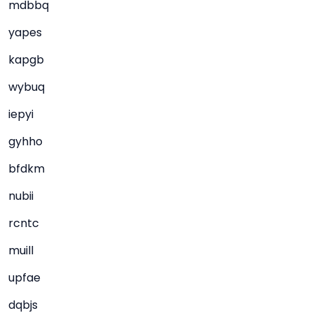
mdbbq
yapes
kapgb
wybuq
iepyi
gyhho
bfdkm
nubii
rcntc
muill
upfae
dqbjs