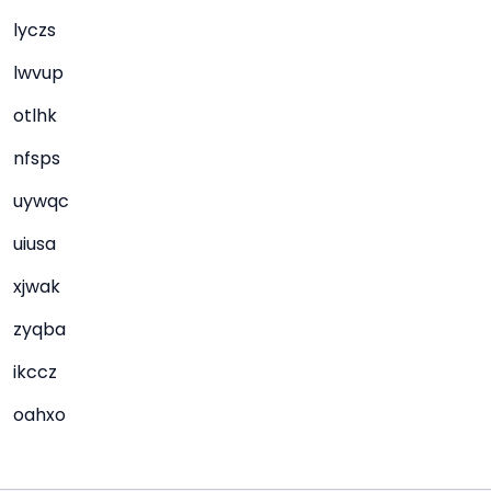
lyczs
lwvup
otlhk
nfsps
uywqc
uiusa
xjwak
zyqba
ikccz
oahxo