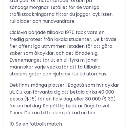
stängda för motoriserade fordon på
söndagsmorgnar. I stället för de vanliga
trafikstockningarna hittar du joggar, cyklister,
rullblader och hundvandrare.
Ciclovia började tillbaka 1976 tack vare en
fredlig protest från lokala studenter. De krävde
fler offentliga utrymmen i staden för att göra
saker som åkcyklar, och det lönade sig.
Evenemanget tar ut en till fyra miljoner
människor varje vecka för att ta tillbaka
stadens gator och njuta av lite tid utomhus.
Det finns många platser i Bogotá som hyr cyklar
ut. Du kan förvänta dig att betala cirka 40 000
pesos ($ 15) för en halv dag, eller 80 000 ($ 30)
för en hel dag. En pålitlig butik är Bogotravel
Tours. Du kan hitta dem på kartan här.
10. Se en fotbollsmatch