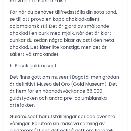
Prova på La Puerta Falsa.
För när du behöver tillfredsställa din söta tand,
se till att prova en kopp chokladkalient,
colombiansk stil. Det är gjord av smältande
choklad i en burk med mjölk. När det är klart
dunkar du sedan några bitar av ost i den heta
choklad. Det låter lite konstigt, men det är
säkert välsmakande!
5. Besök guldmuseet
Det finns gott om museer i Bogotá, men grödan
är definitivt Museo del Oro (Gold Museum). Det
är hem för en häpnadsväckande 55 000
guldstycken och andra pre-columbianska
artefakter.
Guldmuseet har utställningar spridda över tre
våningar. Förutom sin massiva samling av
guldföremål finns det också gott om keramik,