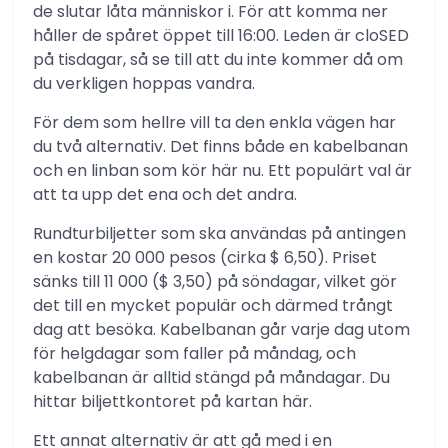
de slutar låta människor i. För att komma ner
håller de spåret öppet till 16:00. Leden är cloSED
på tisdagar, så se till att du inte kommer då om
du verkligen hoppas vandra.
För dem som hellre vill ta den enkla vägen har
du två alternativ. Det finns både en kabelbanan
och en linban som kör här nu. Ett populärt val är
att ta upp det ena och det andra.
Rundturbiljetter som ska användas på antingen
en kostar 20 000 pesos (cirka $ 6,50). Priset
sänks till 11 000 ($ 3,50) på söndagar, vilket gör
det till en mycket populär och därmed trångt
dag att besöka. Kabelbanan går varje dag utom
för helgdagar som faller på måndag, och
kabelbanan är alltid stängd på måndagar. Du
hittar biljettkontoret på kartan här.
Ett annat alternativ är att gå med i en