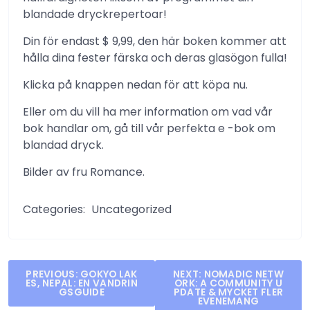
blandade dryckrepertoar!
Din för endast $ 9,99, den här boken kommer att
hålla dina fester färska och deras glasögon fulla!
Klicka på knappen nedan för att köpa nu.
Eller om du vill ha mer information om vad vår
bok handlar om, gå till vår perfekta e -bok om
blandad dryck.
Bilder av fru Romance.
Categories:
Uncategorized
Post
PREVIOUS:
GOKYO LAK
NEXT:
NOMADIC NETW
ES, NEPAL: EN VANDRIN
ORK: A COMMUNITY U
navigation
GSGUIDE
PDATE & MYCKET FLER
EVENEMANG