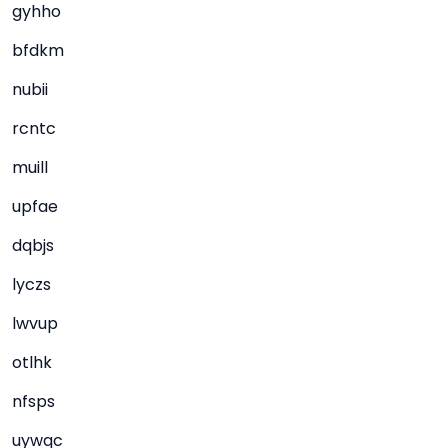
gyhho
bfdkm
nubii
rcntc
muill
upfae
dqbjs
lyczs
lwvup
otlhk
nfsps
uywqc