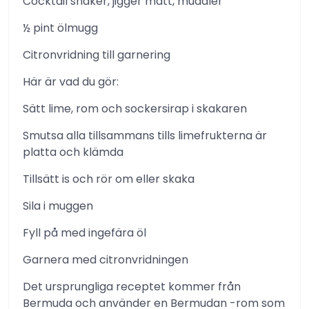
Cocktail shaker, jigger mått, muddler
½ pint ölmugg
Citronvridning till garnering
Här är vad du gör:
Sätt lime, rom och sockersirap i skakaren
Smutsa alla tillsammans tills limefrukterna är
platta och klämda
Tillsätt is och rör om eller skaka
Sila i muggen
Fyll på med ingefära öl
Garnera med citronvridningen
Det ursprungliga receptet kommer från
Bermuda och använder en Bermudan -rom som