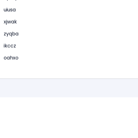
uiusa
xjwak
zyqba
ikccz
oahxo