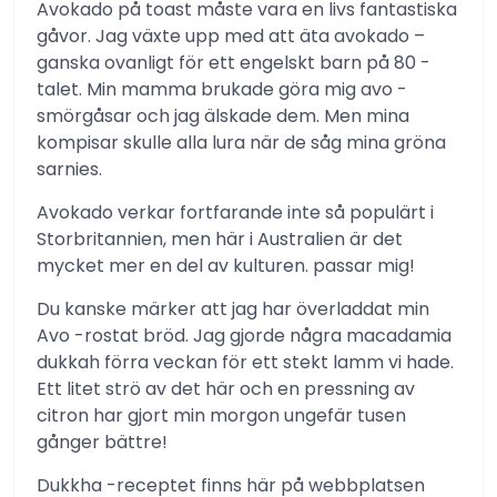
Avokado på toast måste vara en livs fantastiska
gåvor. Jag växte upp med att äta avokado –
ganska ovanligt för ett engelskt barn på 80 -
talet. Min mamma brukade göra mig avo -
smörgåsar och jag älskade dem. Men mina
kompisar skulle alla lura när de såg mina gröna
sarnies.
Avokado verkar fortfarande inte så populärt i
Storbritannien, men här i Australien är det
mycket mer en del av kulturen. passar mig!
Du kanske märker att jag har överladdat min
Avo -rostat bröd. Jag gjorde några macadamia
dukkah förra veckan för ett stekt lamm vi hade.
Ett litet strö av det här och en pressning av
citron har gjort min morgon ungefär tusen
gånger bättre!
Dukkha -receptet finns här på webbplatsen