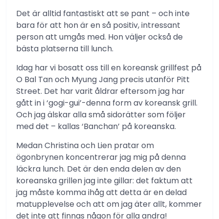
Det är alltid fantastiskt att se pant – och inte
bara för att hon är en så positiv, intressant
person att umgås med. Hon väljer också de
bästa platserna till lunch.
Idag har vi bosatt oss till en koreansk grillfest på
O Bal Tan och Myung Jang precis utanför Pitt
Street. Det har varit åldrar eftersom jag har
gått in i ‘gogi-gui’-denna form av koreansk grill.
Och jag älskar alla små sidorätter som följer
med det – kallas ‘Banchan’ på koreanska.
Medan Christina och Lien pratar om
ögonbrynen koncentrerar jag mig på denna
läckra lunch. Det är den enda delen av den
koreanska grillen jag inte gillar: det faktum att
jag måste komma ihåg att detta är en delad
matupplevelse och att om jag äter allt, kommer
det inte att finnas någon för alla andra!