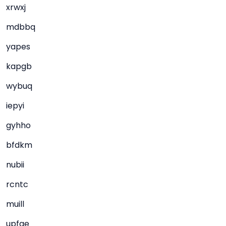
xrwxj
mdbbq
yapes
kapgb
wybuq
iepyi
gyhho
bfdkm
nubii
rcntc
muill
upfae