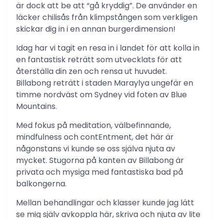
är dock att be att “gå kryddig”. De använder en
läcker chilisås från klimpstången som verkligen
skickar dig in i en annan burgerdimension!
Idag har vi tagit en resa in i landet för att kolla in
en fantastisk reträtt som utvecklats för att
återställa din zen och rensa ut huvudet.
Billabong reträtt i staden Maraylya ungefär en
timme nordväst om Sydney vid foten av Blue
Mountains.
Med fokus på meditation, välbefinnande,
mindfulness och contEntment, det här är
någonstans vi kunde se oss själva njuta av
mycket. Stugorna på kanten av Billabong är
privata och mysiga med fantastiska bad på
balkongerna.
Mellan behandlingar och klasser kunde jag lätt
se mig själv avkoppla här, skriva och njuta av lite