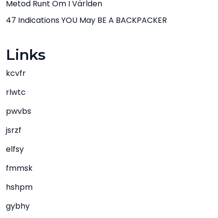
Metod Runt Om I Världen
47 Indications YOU May BE A BACKPACKER
Links
kcvfr
rlwtc
pwvbs
jsrzf
elfsy
fmmsk
hshpm
gybhy