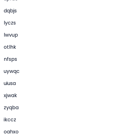
dqbjs
lyczs
lwvup
otlhk
nfsps
uywqc
uiusa
xjwak
zyqba
ikccz
oahxo