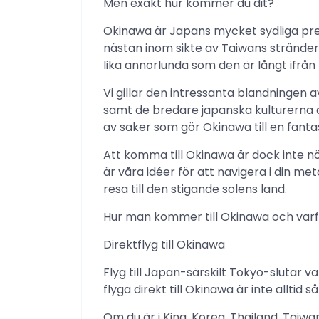
Men exakt hur kommer du dit?
Okinawa är Japans mycket sydliga pre
nästan inom sikte av Taiwans stränder.
lika annorlunda som den är långt ifrån 
Vi gillar den intressanta blandningen
samt de bredare japanska kulturerna 
av saker som gör Okinawa till en fantas
Att komma till Okinawa är dock inte nö
är våra idéer för att navigera i din me
resa till den stigande solens land.
Hur man kommer till Okinawa och varf
Direktflyg till Okinawa
Flyg till Japan-särskilt Tokyo-slutar 
flyga direkt till Okinawa är inte alltid så 
Om du är i Kina, Korea, Thailand, Taiw