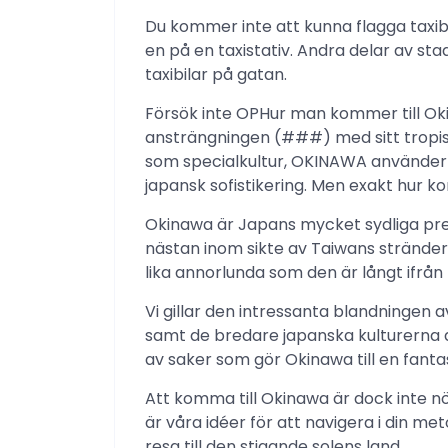
Du kommer inte att kunna flagga taxibi
en på en taxistativ. Andra delar av s
taxibilar på gatan.
Försök inte OPHur man kommer till Oki
ansträngningen (###) med sitt tropis
som specialkultur, OKINAWA använder
japansk sofistikering. Men exakt hur k
Okinawa är Japans mycket sydliga pre
nästan inom sikte av Taiwans stränder.
lika annorlunda som den är långt ifrån 
Vi gillar den intressanta blandningen
samt de bredare japanska kulturerna 
av saker som gör Okinawa till en fantas
Att komma till Okinawa är dock inte nö
är våra idéer för att navigera i din me
resa till den stigande solens land.