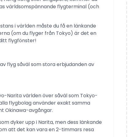
nawas världsomspännande flygterminal (och
ans i världen måste du få en länkande
erna (om du flyger från Tokyo) är det en
ditt flygfönster!
 av flyg såväl som stora erbjudanden av
okyo-Narita världen över såväl som Tokyo-
 alla flygbolag använder exakt samma
mt Okinawa-avgångar.
r som dyker upp i Narita, men dess länkande
utom att det kan vara en 2-timmars resa