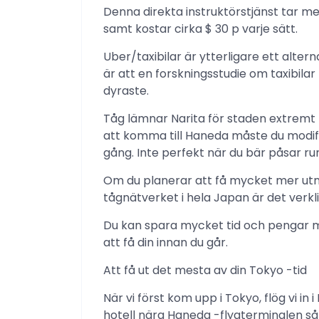
Denna direkta instruktörstjänst tar m
samt kostar cirka $ 30 p varje sätt.
Uber/taxibilar är ytterligare ett altern
är att en forskningsstudie om taxibila
dyraste.
Tåg lämnar Narita för staden extremt 
att komma till Haneda måste du modif
gång. Inte perfekt när du bär påsar run
Om du planerar att få mycket mer utn
tågnätverket i hela Japan är det verkl
Du kan spara mycket tid och pengar me
att få din innan du går.
Att få ut det mesta av din Tokyo -tid
När vi först kom upp i Tokyo, flög vi in 
hotell nära Haneda -flygterminalen så a