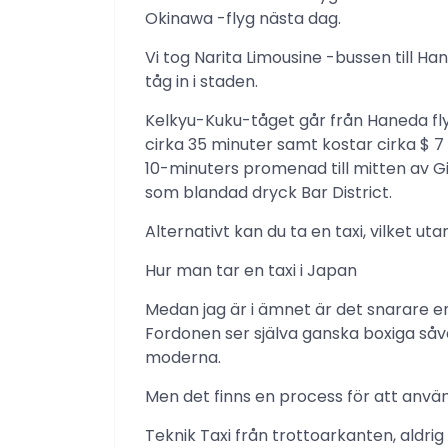
Okinawa -flyg nästa dag.
Vi tog Narita Limousine -bussen till H
tåg in i staden.
Kelkyu-Kuku-tåget går från Haneda fly
cirka 35 minuter samt kostar cirka $ 7
10-minuters promenad till mitten av G
som blandad dryck Bar District.
Alternativt kan du ta en taxi, vilket u
Hur man tar en taxi i Japan
Medan jag är i ämnet är det snarare en 
Fordonen ser själva ganska boxiga såv
moderna.
Men det finns en process för att använd
Teknik Taxi från trottoarkanten, aldrig