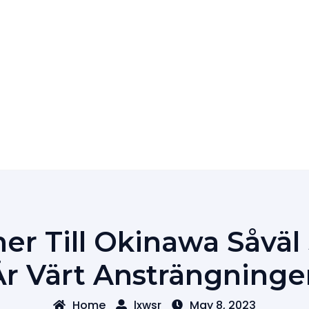
 Till Okinawa Såväl
Är Värt Ansträngninge
Home
lxwsr
May 8, 2023