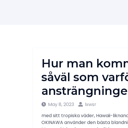
Hur man komme
såväl som varfö
ansträngning
May 8, 2023
lxwsr
med sitt tropiska väder, Hawaii-liknan
OKINAWA använder den bästa blandning