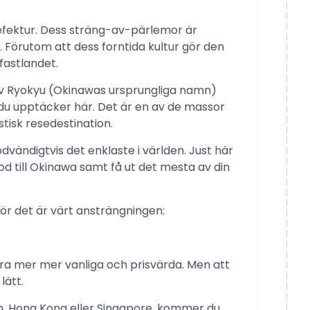
fektur. Dess sträng-av-pärlemor är
 Förutom att dess forntida kultur gör den
fastlandet.
 av Ryokyu (Okinawas ursprungliga namn)
du upptäcker här. Det är en av de massor
tisk resedestination.
dvändigtvis det enklaste i världen. Just här
tod till Okinawa samt få ut det mesta av din
ör det är värt ansträngningen:
vara mer mer vanliga och prisvärda. Men att
lätt.
an, Hong Kong eller Singapore, kommer du