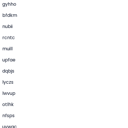
gyhho
bfdkm
nubii
rcntc
muill
upfae
dqbjs
lyczs
lwvup
otlhk
nfsps
uywqc