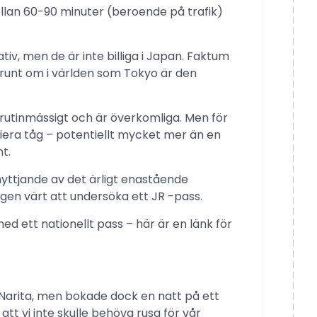
ellan 60-90 minuter (beroende på trafik)
ativ, men de är inte billiga i Japan. Faktum
r runt om i världen som Tokyo är den
rutinmässigt och är överkomliga. Men för
iera tåg – potentiellt mycket mer än en
t.
yttjande av det ärligt enastående
igen värt att undersöka ett JR -pass.
d ett nationellt pass – här är en länk för
​​i Narita, men bokade dock en natt på ett
tt vi inte skulle behöva rusa för vår