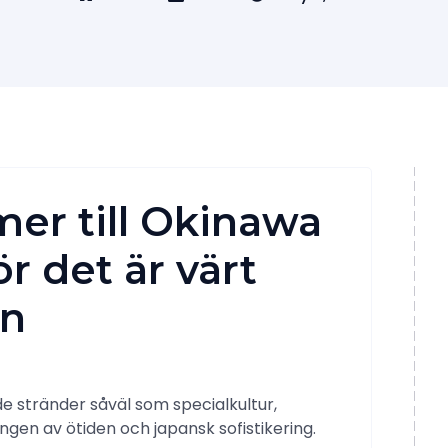
r till Okinawa
r det är värt
en
de stränder såväl som specialkultur,
en av ötiden och japansk sofistikering.