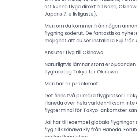
att kunna flyga direkt till Naha, Oki
Japans 7: e livligaste).
Men om du kommer från någon annanst
flygning söderut. De fantastiska nyhet
möjlighet att du ser installera Fuji från 
Ansluter flyg till Okinawa
Naturligtvis lämnar stora erbjudanden
flygföretag Tokyo för Okinawa.
Men här är problemet.
Det finns två primära flygplatser i T
Haneda över hela världen-liksom inte
flygterminal för Tokyo-ankomster sa
Jal har till exempel globala flygninga
flyg till Okinawa Fly från Haneda. För
mellan flygplatser.