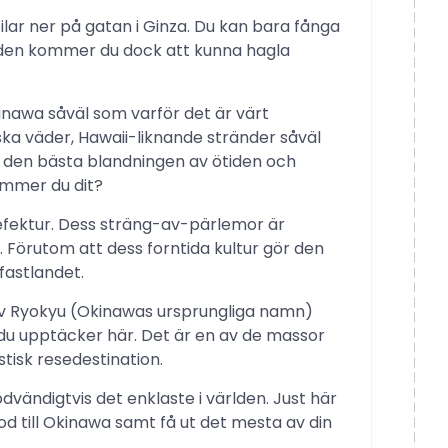
lar ner på gatan i Ginza. Du kan bara fånga
taden kommer du dock att kunna hagla
nawa såväl som varför det är värt
ka väder, Hawaii-liknande stränder såväl
 den bästa blandningen av ötiden och
ommer du dit?
fektur. Dess sträng-av-pärlemor är
 Förutom att dess forntida kultur gör den
fastlandet.
 av Ryokyu (Okinawas ursprungliga namn)
du upptäcker här. Det är en av de massor
tisk resedestination.
dvändigtvis det enklaste i världen. Just här
tod till Okinawa samt få ut det mesta av din