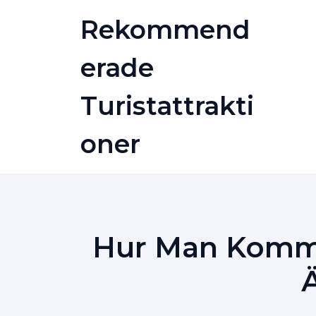
Skip
Rekommend
to
content
Erade
Turistattrakti
Oner
Hur Man Kommer