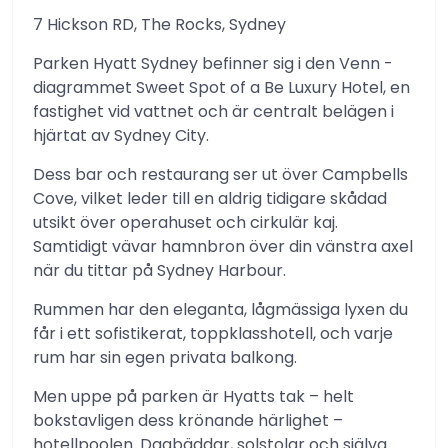
7 Hickson RD, The Rocks, Sydney
Parken Hyatt Sydney befinner sig i den Venn -
diagrammet Sweet Spot of a Be Luxury Hotel, en
fastighet vid vattnet och är centralt belägen i
hjärtat av Sydney City.
Dess bar och restaurang ser ut över Campbells
Cove, vilket leder till en aldrig tidigare skådad
utsikt över operahuset och cirkulär kaj.
Samtidigt vävar hamnbron över din vänstra axel
när du tittar på Sydney Harbour.
Rummen har den eleganta, lågmässiga lyxen du
får i ett sofistikerat, toppklasshotell, och varje
rum har sin egen privata balkong.
Men uppe på parken är Hyatts tak – helt
bokstavligen dess krönande härlighet –
hotellpoolen. Dagbäddar, solstolar och själva