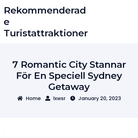
Skip
Rekommenderad
to
content
E
Turistattraktioner
7 Romantic City Stannar
För En Speciell Sydney
Getaway
Home
lxwsr
January 20, 2023