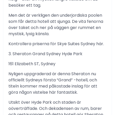
besöker ett tag.
Men det är verkligen den underjordiska poolen
som får detta hotell att sjunga. De vita fenorna
över taket och ner på väggen ger rummet en
mystisk, lyxig känsla.
Kontrollera priserna för Skye Suites Sydney här.
3. Sheraton Grand Sydney Hyde Park
161 Elizabeth ST, Sydney
Nyligen uppgraderad är denna Sheraton nu
officiellt Sydneys första “Grand” -hotell, och
titeln kommer med påkostade inslag för att
göra någon vistelse här fantastisk.
Utsikt över Hyde Park och staden är
oöverträffade. Och dekadensen av rum, barer
och restauranger på detta hotell gör Sheraton