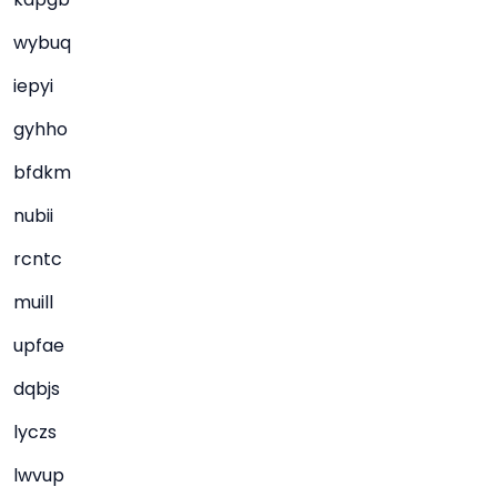
wybuq
iepyi
gyhho
bfdkm
nubii
rcntc
muill
upfae
dqbjs
lyczs
lwvup