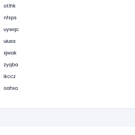
otlhk
nfsps
uywqc
uiusa
xjwak
zyqba
ikccz
oahxo