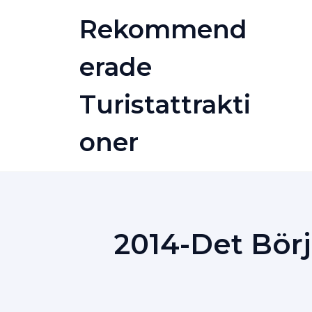
Skip
Rekommend
to
content
Erade
Turistattrakti
Oner
2014-Det Bör