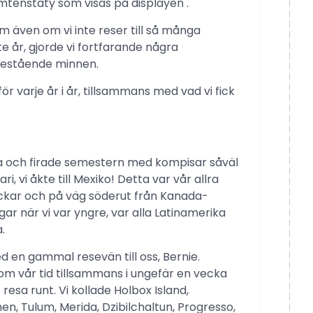
mtenstaty som visas på displayen .
som även om vi inte reser till så många
e år, gjorde vi fortfarande några
bestående minnen.
 för varje år i år, tillsammans med vad vi fick
ada och firade semestern med kompisar såväl
i, vi åkte till Mexiko! Detta var vår allra
ckar och på väg söderut från Kanada-
r när vi var yngre, var alla Latinamerika
.
d en gammal resevän till oss, Bernie.
om vår tid tillsammans i ungefär en vecka
 resa runt. Vi kollade Holbox Island,
men, Tulum, Merida, Dzibilchaltun, Progresso,