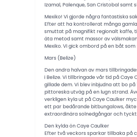
Izamal, Palenque, San Cristobal samt s
Mexiko! Vi gjorde några fantastiska s
Efter att ha kontrollerat många gamla k
smuttat på magnifikt regionalt kaffe, 
äta metod samt massor av välsmakande
Mexiko. Vi gick ombord på en båt som sk
Mars (Belize)
Den andra halvan av mars tillbringade
i Belize. Vi tillbringade vår tid på Ca
gillade dem. Vi blev inbjudna att bo på
pittoreska utväg på en lugn strand. Även
verkligen kyla ut på Caye Caulker myc
ett par bedårande bitbungalows, åkte 
extraordinära solnedgångar och tyckt
Den kylda ön Caye Caulker
Efter två veckors sparkar tillbaka på 