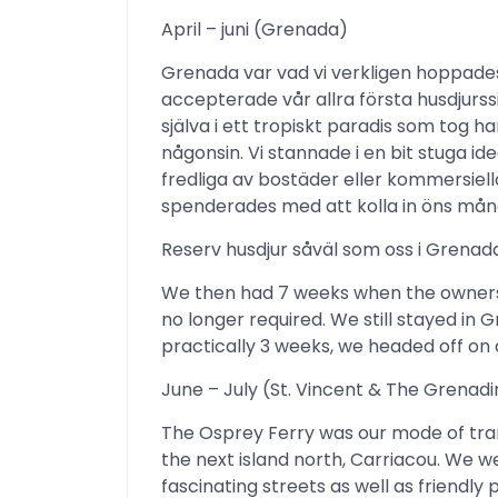
April – juni (Grenada)
Grenada var vad vi verkligen hoppades 
accepterade vår allra första husdjurs
själva i ett tropiskt paradis som tog
någonsin. Vi stannade i en bit stuga i
fredliga av bostäder eller kommersiell
spenderades med att kolla in öns mång
Reserv husdjur såväl som oss i Grenad
We then had 7 weeks when the owners 
no longer required. We still stayed in 
practically 3 weeks, we headed off on 
June – July (St. Vincent & The Grenad
The Osprey Ferry was our mode of tra
the next island north, Carriacou. We 
fascinating streets as well as friendly 