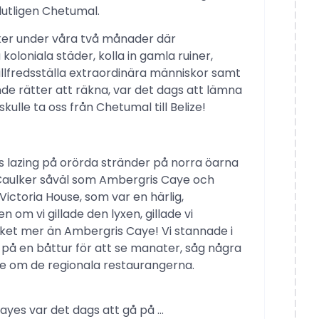
lutligen Chetumal.
aker under våra två månader där
oloniala städer, kolla in gamla ruiner,
tillfredsställa extraordinära människor samt
 rätter att räkna, var det dags att lämna
ulle ta oss från Chetumal till Belize!
s lazing på orörda stränder på norra öarna
ye Caulker såväl som Ambergris Caye och
 Victoria House, som var en härlig,
 om vi gillade den lyxen, gillade vi
ket mer än Ambergris Caye! Vi stannade i
på en båttur för att se manater, såg några
e om de regionala restaurangerna.
cayes var det dags att gå på …