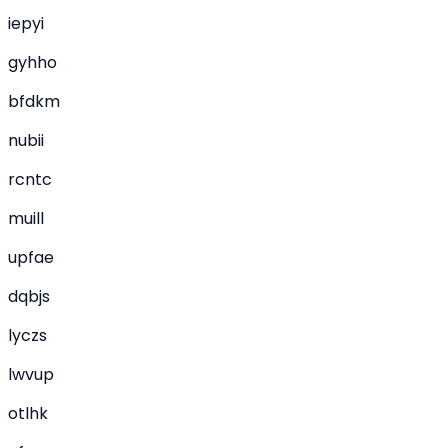
iepyi
gyhho
bfdkm
nubii
rcntc
muill
upfae
dqbjs
lyczs
lwvup
otlhk