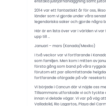
enstaka julstjärnanläggning samt julto
2014 var ett fantastiskt år för oss, lik
länder som vi gjorde under våra senast
legendariska saker och gjorde några 
Här är en lista över var i världen vi var
upp till …
Januari – mars (Kanada/Mexiko)
I två veckor var vi fortfarande i Kan
som familjen. Men kom i mitten av januar
första gång som band på våra ryggsä
förutom ett par allomfattande helgdaga
fortfarande ofärgade på vår resekarta
Vi började i Cancun där vi nöjde oss me
Tillsammans utforskade vi och tyckte 
innan vi delade vägar. Vi var på väg att
Valladolid, Rio Lagartos, Playa del Car