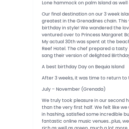
Lone hammock on palm Island as well a
Our final destination on our 3 week is
greatest in the Grenadines chain. Th
birthday in style! We wandered the lo
ventured over to Princess Margaret Bay
My actual 30th was spent at the beac
Reef Hotel. The chef prepared a tasty 
sang their version of delighted Birthda
A best birthday Day on Bequia Island
After 3 weeks, it was time to return to 
July – November (Grenada)
We truly took pleasure in our second ha
than the very first half. We felt like w
in hashing, satisfied some incredible b
fantastic online music venues…plus, we
rich as well as green, much a lot more