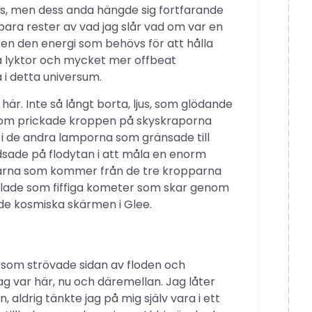
ats, men dess anda hängde sig fortfarande
bara rester av vad jag slår vad om var en
ken den energi som behövs för att hålla
a lyktor och mycket mer offbeat
 i detta universum.
är. Inte så långt borta, ljus, som glödande
 som prickade kroppen på skyskraporna
i de andra lamporna som gränsade till
sade på flodytan i att måla en enorm
larna som kommer från de tre kropparna
ålade som fiffiga kometer som skar genom
de kosmiska skärmen i Glee.
 som strövade sidan av floden och
ag var här, nu och däremellan. Jag låter
, aldrig tänkte jag på mig själv vara i ett