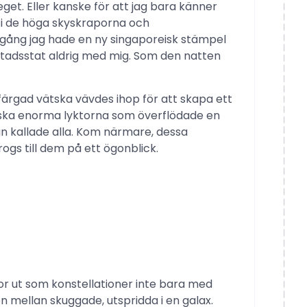
 eget. Eller kanske för att jag bara känner
 i de höga skyskraporna och
 gång jag hade en ny singaporeisk stämpel
 stadsstat aldrig med mig. Som den natten
 färgad vätska vävdes ihop för att skapa ett
ska enorma lyktorna som överflödade en
an kallade alla. Kom närmare, dessa
rogs till dem på ett ögonblick.
r ut som konstellationer inte bara med
mellan skuggade, utspridda i en galax.