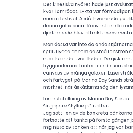
Det kinesiska nyåret hade just avslut
kvar i området. Lykta var förmodligen 
enorm festival. Ändå levererade publi
denna galax snurr. Konventionella röd
djurformade blev attraktionens centra
Men dessa var inte de enda stjärnorna h
sprit, flydde genom de små fönstren
som tornade över floden. De gick med 
byggnadernas kanter och de som stud
canvass av många galaxer. Laserstrå
och fartyget på Marina Bay Sands str
mörkret, när åskådarna såg den lysan
Laserutställning av Marina Bay Sands
Singapore Skyline på natten
Jag satt i en av de konkreta bänkarna
fortsatte att tänka på första gången j
mig njuta av tanken att när jag var barn