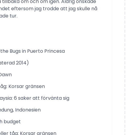
tillbaka om och om igen. Aldrig önskade
andet eftersom jag trodde att jag skulle nå
ade tur.
the Bugs in Puerto Princesa
aterad 2014)
 Dawn
tåg: Korsar gränsen
ysia: 6 saker att förvänta sig
andung, Indonesien
h budget
ller tåg: Korsar gränsen