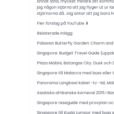
annat land, mycket mindre att komma 
jag någon stjärna att jag flyger ut ur l
stjärnorna då. Jag antar att jag bara h
Fler förslag på YouTube ⬇
Relaterade inlägg:
Palawan Butterfly Garden: Charm and 
Singapore: Budget Travel Guide (uppd
Plaza Mabini, Batangas City: Dusk och
Singapore till Malacca med buss eller 
Panorama Langkawi kabel -tv -bil, Mala
Asiatiska afrikanska karneval 2015 i B
Singapore reseguide med provplan oc
Singapore till Kuala Lumpur med buss e