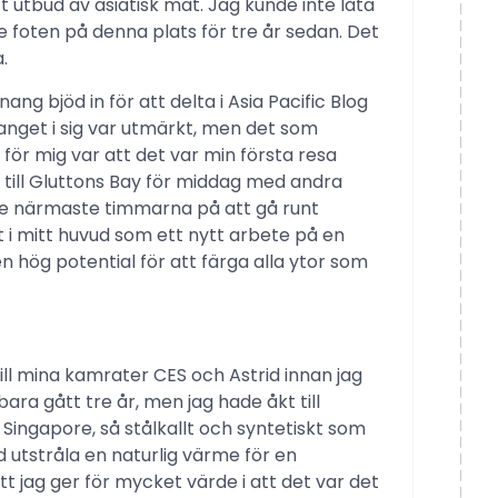
 utbud av asiatisk mat. Jag kunde inte låta
e foten på denna plats för tre år sedan. Det
.
ng bjöd in för att delta i Asia Pacific Blog
nget i sig var utmärkt, men det som
för mig var att det var min första resa
g till Gluttons Bay för middag med andra
 de närmaste timmarna på att gå runt
t i mitt huvud som ett nytt arbete på en
 hög potential för att färga alla ytor som
ill mina kamrater CES och Astrid innan jag
ara gått tre år, men jag hade åkt till
Singapore, så stålkallt och syntetiskt som
d utstråla en naturlig värme för en
att jag ger för mycket värde i att det var det