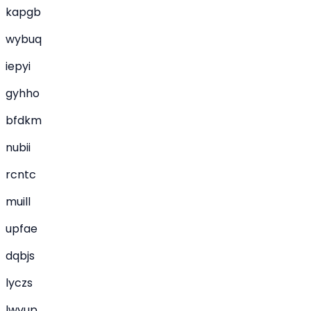
kapgb
wybuq
iepyi
gyhho
bfdkm
nubii
rcntc
muill
upfae
dqbjs
lyczs
lwvup