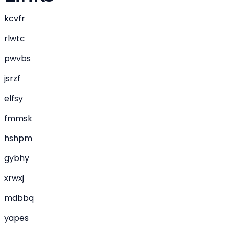
kcvfr
rlwtc
pwvbs
jsrzf
elfsy
fmmsk
hshpm
gybhy
xrwxj
mdbbq
yapes