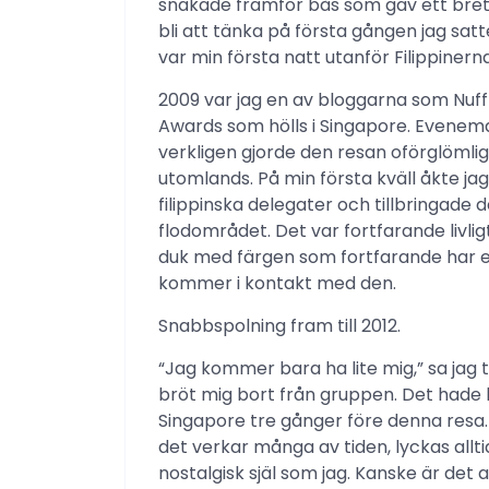
snakade framför bås som gav ett brett
bli att tänka på första gången jag satt
var min första natt utanför Filippinerna
2009 var jag en av bloggarna som Nuffna
Awards som hölls i Singapore. Evenema
verkligen gjorde den resan oförglömlig 
utomlands. På min första kväll åkte ja
filippinska delegater och tillbringade
flodområdet. Det var fortfarande livlig
duk med färgen som fortfarande har en
kommer i kontakt med den.
Snabbspolning fram till 2012.
“Jag kommer bara ha lite mig,” sa jag t
bröt mig bort från gruppen. Det hade b
Singapore tre gånger före denna resa. 
det verkar många av tiden, lyckas allti
nostalgisk själ som jag. Kanske är det 