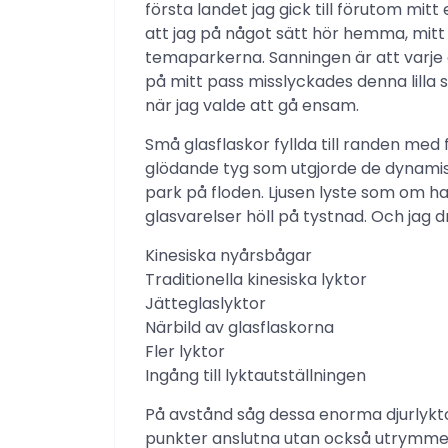
första landet jag gick till förutom mitt
att jag på något sätt hör hemma, mitt
temaparkerna. Sanningen är att varje
på mitt pass misslyckades denna lilla
när jag valde att gå ensam.
Små glasflaskor fyllda till randen med
glödande tyg som utgjorde de dynami
park på floden. Ljusen lyste som om h
glasvarelser höll på tystnad. Och jag d
Kinesiska nyårsbågar
Traditionella kinesiska lyktor
Jätteglaslyktor
Närbild av glasflaskorna
Fler lyktor
Ingång till lyktautställningen
På avstånd såg dessa enorma djurlykto
punkter anslutna utan också utrymmen 