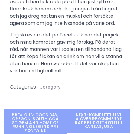
oss, och hon fick reda på att han just gifte sig .
Hon skrek honom och drog ringen från fingret
och jag drog nästan en muskel och försökte
agera som om jag inte lyssnade på varje ord.
Jag skrev om det på Facebook när det pågick
och mina kamrater gav mig förslag. På deras
råd, när mannen var i toaletten tillhandahöll jag
för att köpa flickan en drink om hon ville stanna
utan honom. Hon svarade att det var okej, han
var bara riktigtnullnull
Categories:
Category
Post
PREVIOUS:
COOS BAY,
NEXT:
KOMPLETT LIST
OREGON: SOUTH COA
A ÖVER REKOMMENDE
navigation
ST GEM AND HOME OF
RADE BUDGETHOTELL I
RUNNING LEGEND PRE
KANSAS, USA
FONTAINE