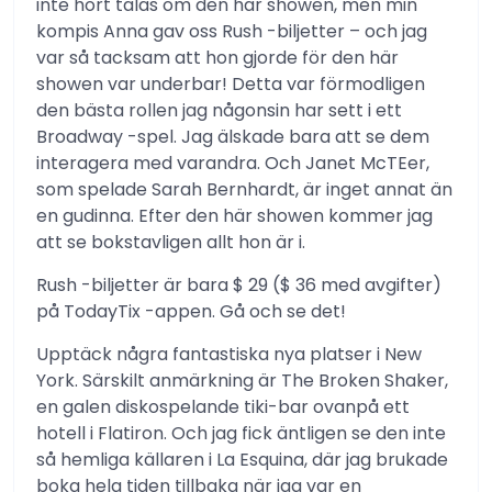
inte hört talas om den här showen, men min
kompis Anna gav oss Rush -biljetter – och jag
var så tacksam att hon gjorde för den här
showen var underbar! Detta var förmodligen
den bästa rollen jag någonsin har sett i ett
Broadway -spel. Jag älskade bara att se dem
interagera med varandra. Och Janet McTEer,
som spelade Sarah Bernhardt, är inget annat än
en gudinna. Efter den här showen kommer jag
att se bokstavligen allt hon är i.
Rush -biljetter är bara $ 29 ($ 36 med avgifter)
på TodayTix -appen. Gå och se det!
Upptäck några fantastiska nya platser i New
York. Särskilt anmärkning är The Broken Shaker,
en galen diskospelande tiki-bar ovanpå ett
hotell i Flatiron. Och jag fick äntligen se den inte
så hemliga källaren i La Esquina, där jag brukade
boka hela tiden tillbaka när jag var en