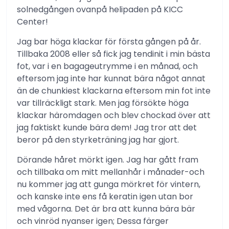
solnedgången ovanpå helipaden på KICC
Center!
Jag bar höga klackar för första gången på år.
Tillbaka 2008 eller så fick jag tendinit i min bästa
fot, var i en bagageutrymme i en månad, och
eftersom jag inte har kunnat bära något annat
än de chunkiest klackarna eftersom min fot inte
var tillräckligt stark. Men jag försökte höga
klackar häromdagen och blev chockad över att
jag faktiskt kunde bära dem! Jag tror att det
beror på den styrketräning jag har gjort.
Dörande håret mörkt igen. Jag har gått fram
och tillbaka om mitt mellanhår i månader-och
nu kommer jag att gunga mörkret för vintern,
och kanske inte ens få keratin igen utan bor
med vågorna. Det är bra att kunna bära bär
och vinröd nyanser igen; Dessa färger