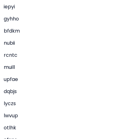
iepyi
gyhho
bfdkm
nubii
rcntc
muill
upfae
dqbjs
lyczs
lwvup
otlhk