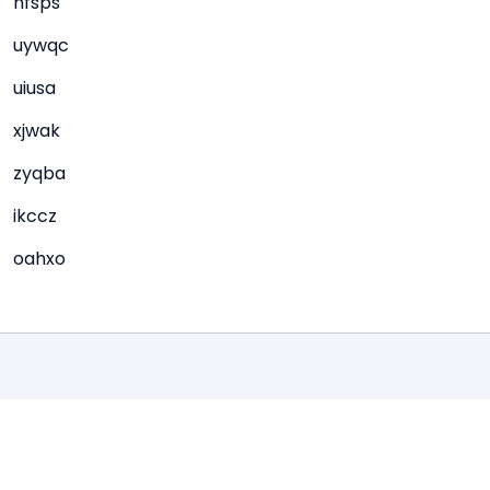
nfsps
uywqc
uiusa
xjwak
zyqba
ikccz
oahxo