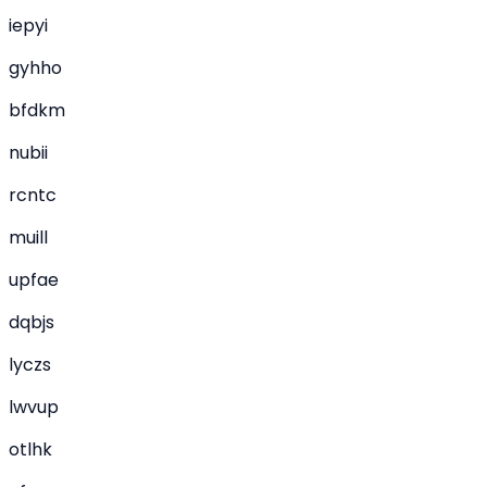
iepyi
gyhho
bfdkm
nubii
rcntc
muill
upfae
dqbjs
lyczs
lwvup
otlhk