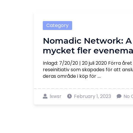
Category
Nomadic Network: A
mycket fler evenem
Inlagd: 7/20/20 | 20 juli 2020 Förra år
reseinitiativ som skapades för att ans
deras område i köp för ....
lxwsr
February 1, 2023
No 
Posts