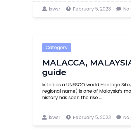
lxwsr
February 5, 2023
No
Category
MALACCA, MALAYSIA:
guide
listed as a UNESCO world Heritage Site, 
regional name) is one of Malaysia’s mos
history has seen the rise ....
lxwsr
February 5, 2023
No