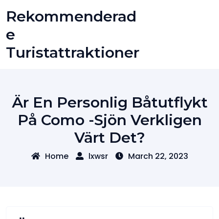
Skip
Rekommenderad
to
content
E
Turistattraktioner
Är En Personlig Båtutflykt
På Como -sjön Verkligen
Värt Det?
Home
lxwsr
March 22, 2023