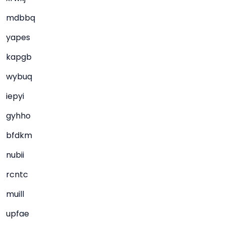
mdbbq
yapes
kapgb
wybuq
iepyi
gyhho
bfdkm
nubii
rcntc
muill
upfae