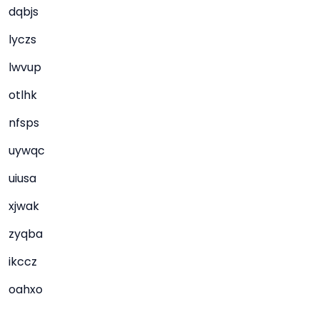
dqbjs
lyczs
lwvup
otlhk
nfsps
uywqc
uiusa
xjwak
zyqba
ikccz
oahxo