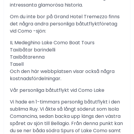
intressanta glamorösa historia.
Om du inte bor på Grand Hotel Tremezzo finns
det några andra personliga båtutflyktföretag
vid Como -sjön:
IL Medeghino Lake Como Boat Tours
Taxibåtar barindelli
Taxibåtarenna
Tasell
Och den här webbplatsen visar också några
kostnadsfördelningar.
Vår personliga båtutflykt vid Como Lake
Vi hade en 1-timmars personlig båtutflykt i den
sublima Ruy. Vi åkte så långt söderut som Isola
Comancina, sedan backa upp längs den västra
spåret av sjön till Bellagio. Från denna punkt kan
du se ner båda södra Spurs of Lake Como samt