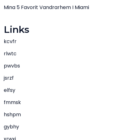
Mina 5 Favorit Vandrarhem I Miami
Links
kcvfr
rlwtc
pwvbs
jsrzf
elfsy
fmmsk
hshpm
gybhy
xrwxj